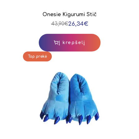
Onesie Kigurumi Stič
26,34€
43,90€
Į krepšelį
Top prekė