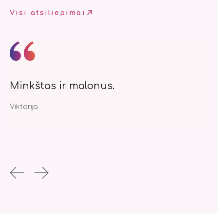
Visi atsiliepimai
Minkštas ir malonus.
Su
Viktorija
Li
Previous
Next