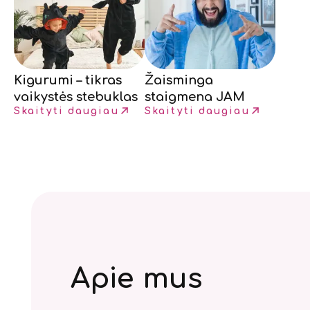
Kigurumi – tikras
Žaisminga
vaikystės stebuklas
staigmena JAM
Skaityti daugiau
Skaityti daugiau
Apie mus