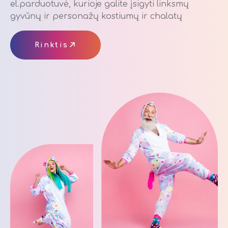
el.parduotuvė, kurioje galite įsigyti linksmų
gyvūnų ir personažų kostiumų ir chalatų
Rinktis