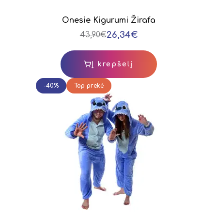
Onesie Kigurumi Žirafa
26,34€
43,90€
Į krepšelį
-40%
Top prekė