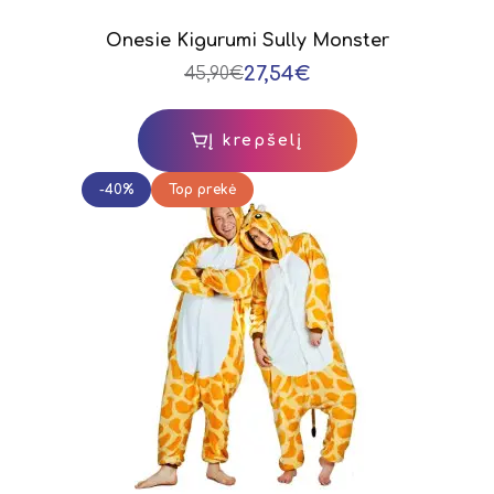
Onesie Kigurumi Sully Monster
27,54€
45,90€
Į krepšelį
-40%
Top prekė