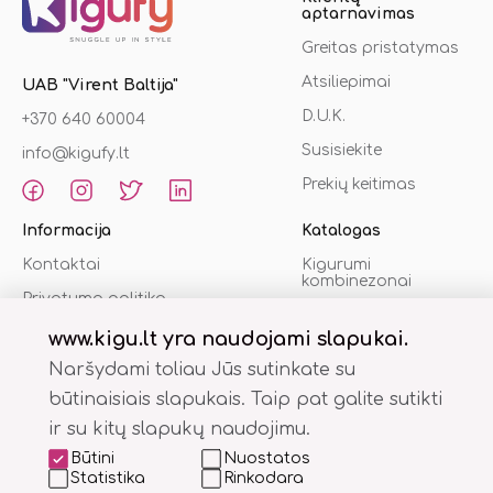
aptarnavimas
Greitas pristatymas
Atsiliepimai
UAB "Virent Baltija"
D.U.K.
+370 640 60004
Susisiekite
info@kigufy.lt
Prekių keitimas
Informacija
Katalogas
Kontaktai
Kigurumi
kombinezonai
Privatumo politika
Šlepetės
Pirkimo sąlygos
www.kigu.lt yra naudojami slapukai.
Chalatai
Naršydami toliau Jūs sutinkate su
% Akcijos
būtinaisiais slapukais. Taip pat galite sutikti
ir su kitų slapukų naudojimu.
Būtini
Nuostatos
Statistika
Rinkodara