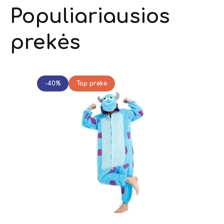
Populiariausios
prekės
-40%
Top prekė