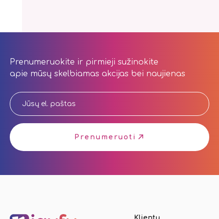
Prenumeruokite ir pirmieji sužinokite
apie mūsų skelbiamas akcijas bei naujienas
Prenumeruoti
Klientų