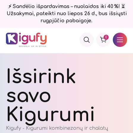
⚡ Sandėlio išpardavimas – nuolaidos iki 40 %!
⏳
Užsakymai, pateikti nuo liepos 26 d., bus išsiųsti
rugpjūčio pabaigoje.
0
Išsirink
savo
Kigurumi
Kigufy - Kigurumi kombinezonų ir chalatų