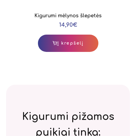
Kigurumi mėlynos šlepetės
14,90€
Į krepšelį
Kigurumi pižamos
puikiai tinka: