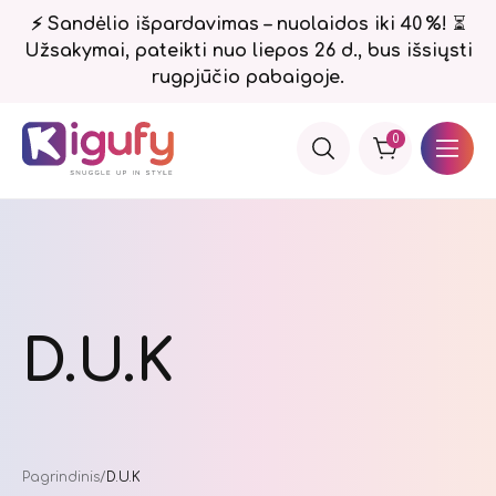
⚡ Sandėlio išpardavimas – nuolaidos iki 40 %!
⏳
Užsakymai, pateikti nuo liepos 26 d., bus išsiųsti
rugpjūčio pabaigoje.
0
D.U.K
Pagrindinis
D.U.K