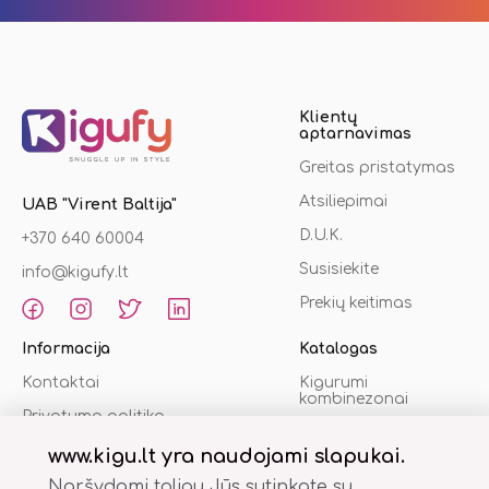
Klientų
aptarnavimas
Greitas pristatymas
Atsiliepimai
UAB "Virent Baltija"
D.U.K.
+370 640 60004
Susisiekite
info@kigufy.lt
Prekių keitimas
Informacija
Katalogas
Kontaktai
Kigurumi
kombinezonai
Privatumo politika
Šlepetės
Pirkimo sąlygos
www.kigu.lt yra naudojami slapukai.
Chalatai
Naršydami toliau Jūs sutinkate su