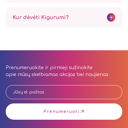
Kur dėvėti Kigurumi?
Prenumeruokite ir pirmieji sužinokite
apie mūsų skelbiamas akcijas bei naujienas
Prenumeruoti