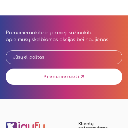
Prenumeruokite ir pirmieji sužinokite
apie mūsų skelbiamas akcijas bei naujienas
Prenumeruoti
Klientų