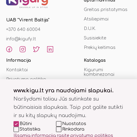
aptarnavimas
Greitas pristatymas
Atsiliepimai
UAB "Virent Baltija"
D.U.K.
+370 640 60004
Susisiekite
info@kigufy.lt
Prekių keitimas
Informacija
Katalogas
Kontaktai
Kigurumi
kombinezonai
Privatumo politika
Šlepetės
Pirkimo sąlygos
www.kigu.lt yra naudojami slapukai.
Chalatai
Naršydami toliau Jūs sutinkate su
% Akcijos
būtinaisiais slapukais. Taip pat galite sutikti
ir su kitų slapukų naudojimu.
Būtini
Nuostatos
Statistika
Rinkodara
Išsamią informaciją rasite privatumo politikos