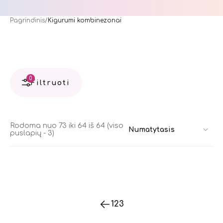
Pagrindinis
Kigurumi kombinezonai
0
Filtruoti
Rodoma nuo 73 iki 64 iš 64 (viso
puslapių - 3)
1
2
3