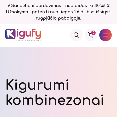
⚡ Sandėlio išpardavimas – nuolaidos iki 40 %!
⏳
Užsakymai, pateikti nuo liepos 26 d., bus išsiųsti
rugpjūčio pabaigoje.
0
Kigurumi
kombinezonai