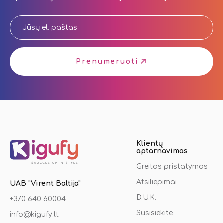
Prenumeruoti
Klientų
aptarnavimas
Greitas pristatymas
Atsiliepimai
UAB "Virent Baltija"
D.U.K.
+370 640 60004
Susisiekite
info@kigufy.lt