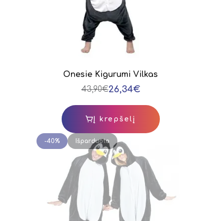
Onesie Kigurumi Vilkas
26,34€
43,90€
Į krepšelį
-40%
Išparduota