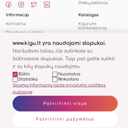
Prekių keitimas
Informacija
Katalogas
Kontaktai
Kigurumi
kombinezonai
Privatumo politika
Šlepetės
Pirkimo sąlygos
www.kigu.lt yra naudojami slapukai.
Chalatai
Naršydami toliau Jūs sutinkate su
% Akcijos
būtinaisiais slapukais. Taip pat galite sutikti
ir su kitų slapukų naudojimu.
Būtini
Nuostatos
Statistika
Rinkodara
Išsamią informaciją rasite privatumo politikos
puslapyje
Kigufy.lt
Kigufy.lv
Kigufy.ee
Patvirtinti visus
Patvirtinti pažymėtus
© 2015-2026 Kigufy®. Visos
teisės saugomos.