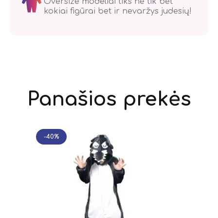
Oversize modeliai tiks ne tik bet
kokiai figūrai bet ir nevaržys judesių!
Panašios prekės
-40%