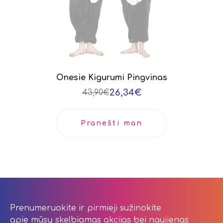
Onesie Kigurumi Pingvinas
26,34€
43,90€
Pranešti man
Prenumeruokite ir pirmieji sužinokite
apie mūsų skelbiamas akcijas bei naujienas