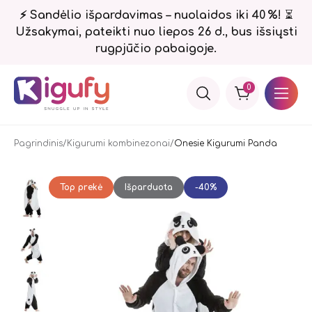
⚡ Sandėlio išpardavimas – nuolaidos iki 40 %!
⏳
Užsakymai, pateikti nuo liepos 26 d., bus išsiųsti
rugpjūčio pabaigoje.
0
Pagrindinis
Kigurumi kombinezonai
Onesie Kigurumi Panda
Top prekė
Išparduota
-40%