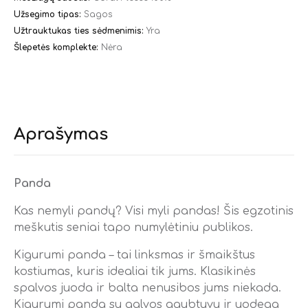
Užsegimo tipas:
Sagos
Užtrauktukas ties sėdmenimis:
Yra
Šlepetės komplekte:
Nėra
Aprašymas
Panda
Kas nemyli pandų? Visi myli pandas! Šis egzotinis
meškutis seniai tapo numylėtiniu publikos.
Kigurumi panda – tai linksmas ir šmaikštus
kostiumas, kuris idealiai tik jums. Klasikinės
spalvos juoda ir balta nenusibos jums niekada.
Kigurumi panda su galvos gaubtuvu ir uodega