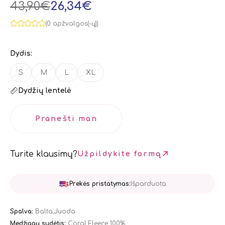
43,90€
26,34€
(0 apžvalgos(-ų))
Dydis:
S
M
L
XL
Dydžių lentelė
Pranešti man
Turite klausimų?
Užpildykite formą
Prekės pristatymas:
Išparduota
Spalva:
Balta,Juoda
Medžiagų sudėtis:
Coral Fleece 100%